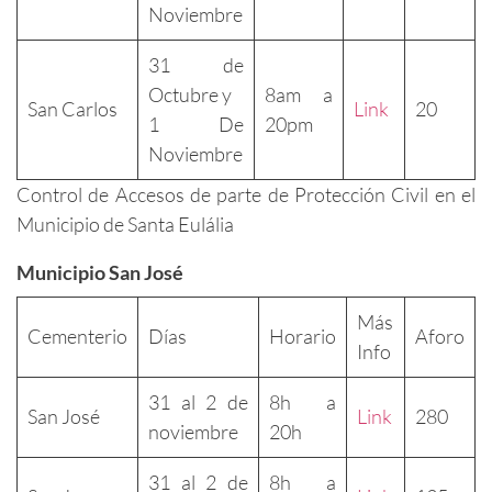
Noviembre
31 de
Octubre y
8am a
San Carlos
Link
20
1 De
20pm
Noviembre
Control de Accesos de parte de Protección Civil en el
Municipio de Santa Eulália
Municipio San José
Más
Cementerio
Días
Horario
Aforo
Info
31 al 2 de
8h a
San José
Link
280
noviembre
20h
31 al 2 de
8h a