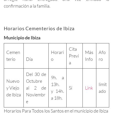
confirmación a la familia.
Horarios Cementerios de Ibiza
Municipio de Ibiza
Cita
Cemen
Horari
Más
Afo
Previ
terio
Día
o
Info
ro
a
Del 30 de
9h. a
Nuevo
Octubre
13h.
limit
y Viejo
al 2 de
Sí
Link
y 14h.
ado
de Ibiza
Noviembr
a 18h.
e
Horarios Para Todos los Santos en el municipio de Ibiza