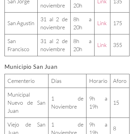
San Jorge
Link
135
noviembre
20h
31 al 2 de
8h a
San Agustin
Link
175
noviembre
20h
San
31 al 2 de
8h a
Link
355
Francisco
noviembre
20h
Municipio San Juan
Cementerio
Días
Horario
Aforo
Municipal
1 de
9h a
Nuevo de San
15
Noviembre
19h
Juan
Viejo de San
1 de
9h a
8
Juan
Noviembre
19h