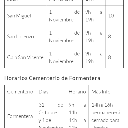
1 de
9h a
San Miguel
10
Noviembre
19h
1 de
9h a
San Lorenzo
8
Noviembre
19h
1 de
9h a
Cala San Vicente
8
Noviembre
19h
Horarios Cementerio de Formentera
Cementerio
Días
Horario
Más Info
31 de
9h a
14h a 16h
Octubre
14h
permanecerá
Formentera
y 1 de
16h a
cerrado para
Noviembre
21h
Limpiar