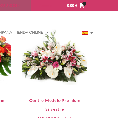
0
392 000
0,00
€
Acceder
OMPAÑA
TIENDA ONLINE
um
Centro Modelo Premium
Silvestre