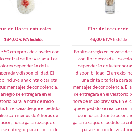
ruz de flores naturales
Flor del recuerdo
184,00
€
48,00
€
IVA Incluido
IVA Incluido
e 50 cm.aprox.de claveles con
Bonito arreglo en envase de c
lo central de flor variada. Los
con flor decorada. Los col
colores dependerán de la
dependerán de la tempora
porada y disponibilidad. El
disponibilidad. El arreglo in
lo incluye una cinta o tarjeta
una cinta o tarjeta para s
sus mensajes de condolencia.
mensajes de condolencia. El a
 arreglo se entregará en el
se entregará en el velatorio p
atorio para la hora de inicio
hora de inicio prevista. En el 
ta. En el caso de que el pedido
que el pedido se realice con
alice con menos de 6 horas de
de 6 horas de antelación, n
lación, no se garantiza que el
garantiza que el pedido se en
 se entregue para el inicio del
para el inicio del velatori