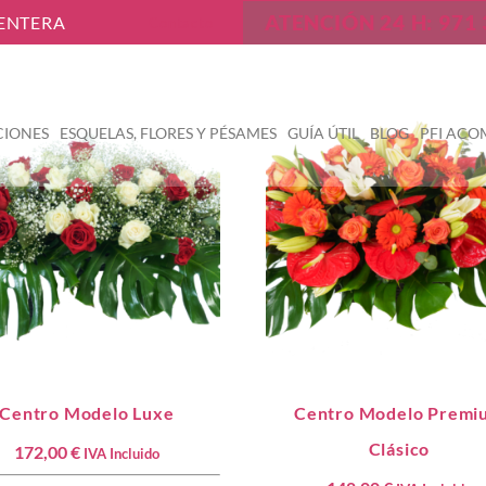
ATENCIÓN 24 H: 971 
MENTERA
Contacto
IONES
ESQUELAS, FLORES Y PÉSAMES
GUÍA ÚTIL
BLOG
PFI AC
Centro Modelo Luxe
Centro Modelo Premi
Clásico
172,00
€
IVA Incluido