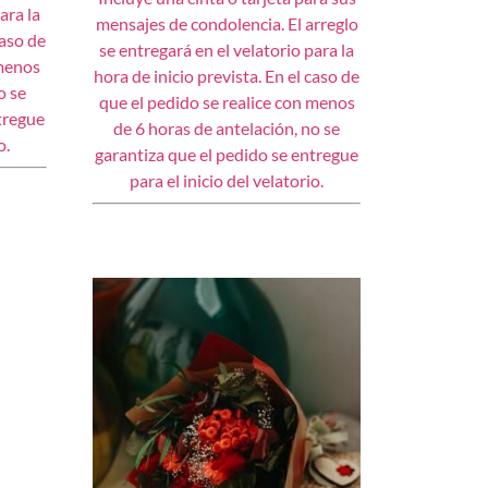
ara la
mensajes de condolencia. El arreglo
caso de
se entregará en el velatorio para la
 menos
hora de inicio prevista. En el caso de
o se
que el pedido se realice con menos
tregue
de 6 horas de antelación, no se
o.
garantiza que el pedido se entregue
para el inicio del velatorio.