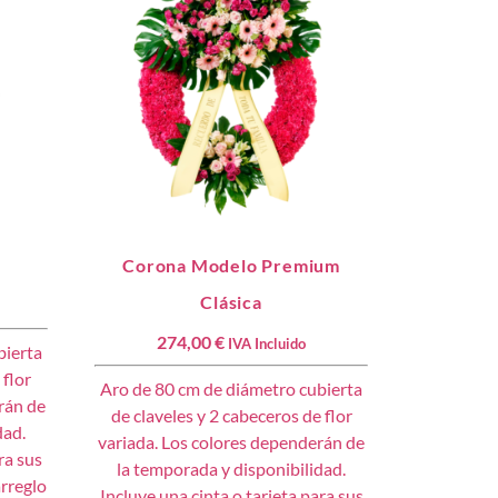
e
Corona Modelo Premium
Clásica
274,00
€
IVA Incluido
bierta
 flor
Aro de 80 cm de diámetro cubierta
rán de
de claveles y 2 cabeceros de flor
dad.
variada. Los colores dependerán de
ra sus
la temporada y disponibilidad.
arreglo
Incluye una cinta o tarjeta para sus