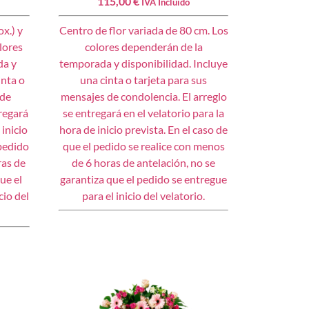
115,00
€
IVA Incluido
x.) y
Centro de flor variada de 80 cm. Los
lores
colores dependerán de la
da y
temporada y disponibilidad. Incluye
inta o
una cinta o tarjeta para sus
 de
mensajes de condolencia. El arreglo
tregará
se entregará en el velatorio para la
 inicio
hora de inicio prevista. En el caso de
 pedido
que el pedido se realice con menos
ras de
de 6 horas de antelación, no se
ue el
garantiza que el pedido se entregue
cio del
para el inicio del velatorio.