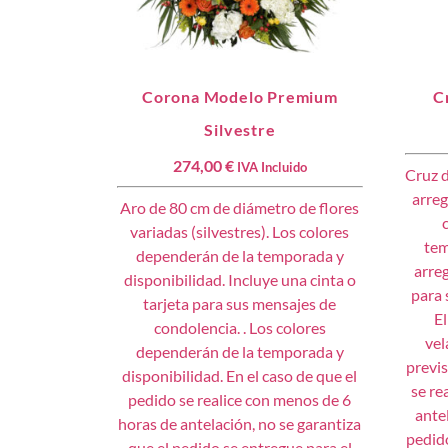
Corona Modelo Premium
C
Silvestre
274,00
€
IVA Incluido
Cruz d
arreg
Aro de 80 cm de diámetro de flores
variadas (silvestres). Los colores
tem
dependerán de la temporada y
arreg
disponibilidad. Incluye una cinta o
para 
tarjeta para sus mensajes de
El
condolencia. . Los colores
vel
dependerán de la temporada y
previs
disponibilidad. En el caso de que el
se re
pedido se realice con menos de 6
ante
horas de antelación, no se garantiza
pedido
que el pedido se entregue para el