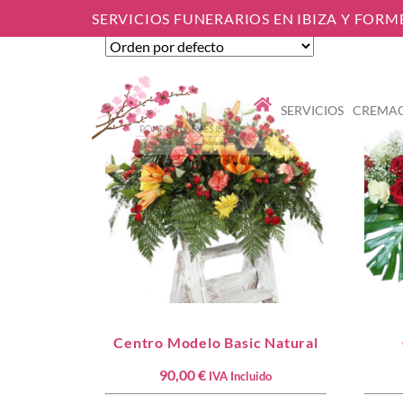
FLORES
Mostrando 1–12 de 16 resultados
SERVICIOS FUNERARIOS EN IBIZA Y FOR
SERVICIOS
CREMAC
MENU LINK
Centro Modelo Basic Natural
90,00
€
IVA Incluido