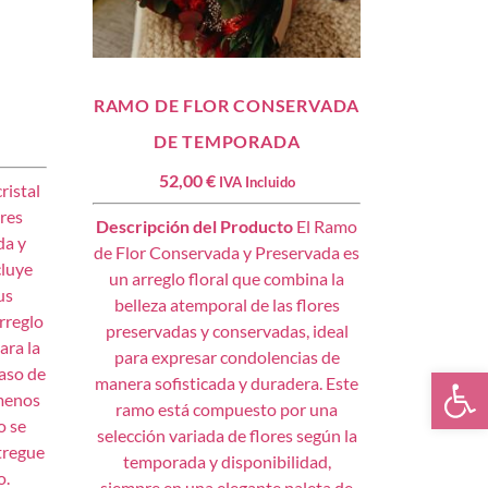
RAMO DE FLOR CONSERVADA
DE TEMPORADA
52,00
€
IVA Incluido
ristal
ores
Descripción del Producto
El Ramo
da y
de Flor Conservada y Preservada es
cluye
un arreglo floral que combina la
us
belleza atemporal de las flores
rreglo
preservadas y conservadas, ideal
ara la
para expresar condolencias de
Ab
caso de
manera sofisticada y duradera. Este
 menos
ramo está compuesto por una
o se
selección variada de flores según la
tregue
temporada y disponibilidad,
o.
siempre en una elegante paleta de